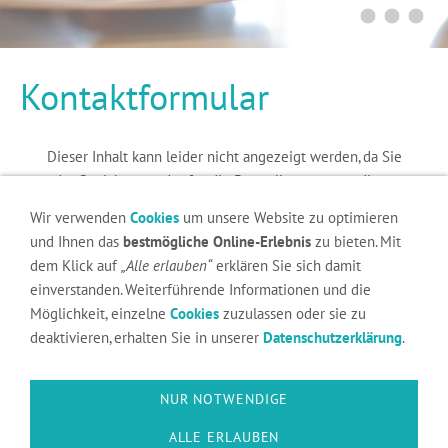
Kontaktformular
Dieser Inhalt kann leider nicht angezeigt werden, da Sie
der Speicherung der für die Darstellung notwendigen
Cookies
widersprochen haben. Besuchen Sie die Seite
Wir verwenden
Cookies
um unsere Website zu optimieren
Datenschutzerklärung, um Ihre Cookie-Präferenzen
und Ihnen das
bestmögliche Online-Erlebnis
zu bieten. Mit
anzupassen.
dem Klick auf
„Alle erlauben“
erklären Sie sich damit
einverstanden. Weiterführende Informationen und die
DIESEN COOKIE ZULASSEN
Möglichkeit, einzelne
Cookies
zuzulassen oder sie zu
deaktivieren, erhalten Sie in unserer
Datenschutzerklärung
.
NUR NOTWENDIGE
Impressum
Cookies
Datenschutz
ALLE ERLAUBEN
Copyright ALVA Versicherungsmakler GmbH -
+496252760126