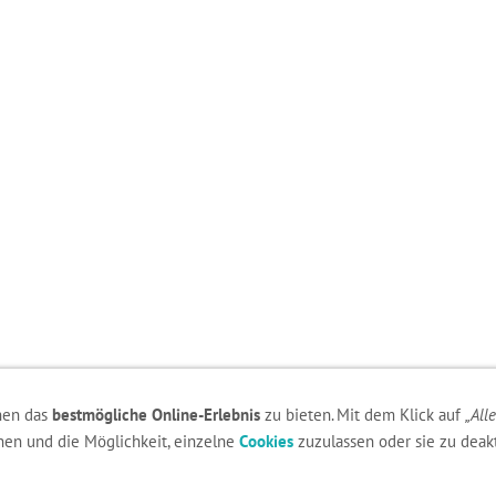
nen das
bestmögliche Online-Erlebnis
zu bieten. Mit dem Klick auf
„All
den, da Sie der Speicherung der für die Darstellung notwendigen
Cookie
onen und die Möglichkeit, einzelne
Cookies
zuzulassen oder sie zu deakt
Datenschutzerklärung, um Ihre Cookie-Präferenzen anzupassen.