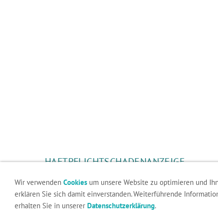
HAFTPFLICHTSCHADENANZEIGE
Wir verwenden
Cookies
um unsere Website zu optimieren und Ih
Dieser Inhalt kann leider nicht angezeigt wer
erklären Sie sich damit einverstanden. Weiterführende Informati
erhalten Sie in unserer
Datenschutzerklärung
.