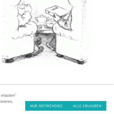
e erlauben“
s
widersprochen haben. Besuchen Sie die Seite
ivieren,
NUR NOTWENDIGE
ALLE ERLAUBEN